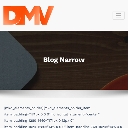
İçeriğe
geç
Dmv Bilişim
Dmv Bilişim
Blog Narrow
[mkd_elements_holder][mkd_elements_holder_item
item_padding=”174px 0 0 0″ horizontal_aligment=”center”
item_padding_1280_1440=”171px 0 12px 0″
item_padding_1024_1280=”13% 0 0 0″ item_padding_768_1024=”10% 0 0