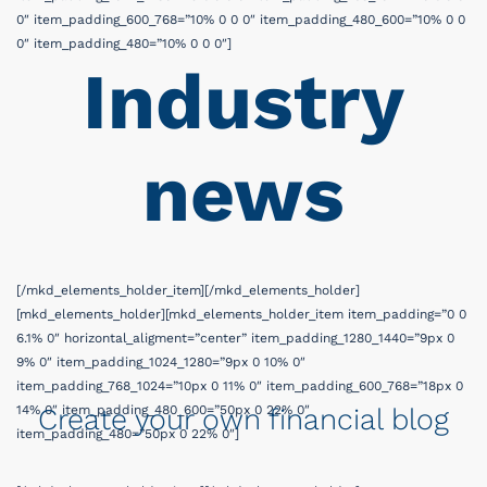
0″ item_padding_600_768=”10% 0 0 0″ item_padding_480_600=”10% 0 0
0″ item_padding_480=”10% 0 0 0″]
Industry
news
[/mkd_elements_holder_item][/mkd_elements_holder]
[mkd_elements_holder][mkd_elements_holder_item item_padding=”0 0
6.1% 0″ horizontal_aligment=”center” item_padding_1280_1440=”9px 0
9% 0″ item_padding_1024_1280=”9px 0 10% 0″
item_padding_768_1024=”10px 0 11% 0″ item_padding_600_768=”18px 0
14% 0″ item_padding_480_600=”50px 0 22% 0″
Create your own financial blog
item_padding_480=”50px 0 22% 0″]