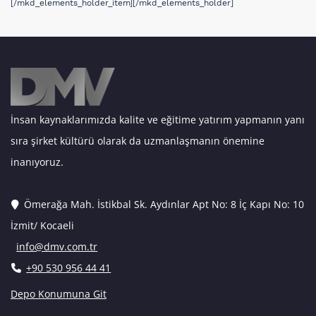
[/mkd_elements_holder_item][/mkd_elements_holder]
İnsan kaynaklarımızda kalite ve eğitime yatırım yapmanın yanı
sıra şirket kültürü olarak da uzmanlaşmanın önemine
inanıyoruz.
Ömerağa Mah. İstikbal Sk. Aydınlar Apt No: 8 İç Kapı No: 10
İzmit/ Kocaeli
info@dmv.com.tr
+90 530 956 44 41
Depo Konumuna Git