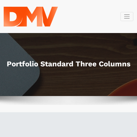
İçeriğe
geç
Dmv Bilişim
Dmv Bilişim
Portfolio Standard Three Columns