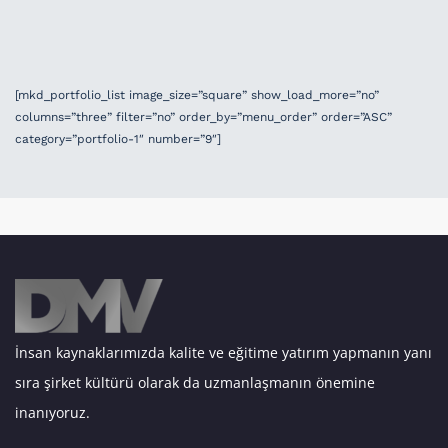
[mkd_portfolio_list image_size=”square” show_load_more=”no”
columns=”three” filter=”no” order_by=”menu_order” order=”ASC”
category=”portfolio-1″ number=”9″]
İnsan kaynaklarımızda kalite ve eğitime yatırım yapmanın yanı
sıra şirket kültürü olarak da uzmanlaşmanın önemine
inanıyoruz.