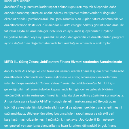
kadar özel olabilir.
JobMind Bau günümüze kadar inşaat sektörü için üretilmiş tek bileşendir, daha
önceden taranmış faturaları analiz ederek ve fiyat ve miktar verilerini doğrudan
ekran üzerinde uyumlandırarak, bu işten sorumlu olan kişileri fatura denetiminde ve
düzeltmelerinde destekler. Kullanıcılar iki adet entegre edilmiş görüntüleme aracı ile
faturalar sayfaları arasında gezinebilirler ve aynı anda işleyebilirler. Böylece
belgedeki hataları veya uyuşmazlıkları doğrudan görebilir ve düzeltebilirler, program
ayrıca değiştirilen değerler tabanında tüm meblağları otomatik olarak toplar.
MiFID II – Süreç Zekası, JobRouter® Finans Hizmeti tarafından Sunulmaktadır
JobRouter® AG belge ve veri transferi uzmanı olarak finansal işlemler ve muhasebe
düzeltmeleri bölümünde veri karşılaştırması ve süreç otomasyonuna kadar tüm
işlemleri kapsamaktadır. “Süreç Zekası” serisi ile birlikte örneğin MiFID II için
gerektiği gibi mali sorumluluklar kapsamında tüm güncel ve gelecek bildirim
yükümlülüklerinin yerine getirilmesi için standardize edilmiş çözümler sunmaktayız.
Alman borsası ve başka ARM’ler (onaylı denetim mekanizmaları) ile doğrudan
işbirliği sayesinde, tüm bilgilerin etkin, şeffaf ve güvenli şekilde transfer edilmesini
sağlamaktayız. Böylece tüm süreç boyunca işlem raporlaması ve sürekli veri
karşılaştırması düzenlemesini mümkün kılmaktayız. JobRouter® tüm gelecek
gelişmeleri ve raporlama standartlarına hazır kılarken, dünyadaki birçok finans