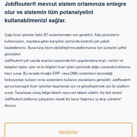
JobRouter® mevcut sistem ortamınıza entegre
olur ve sistemin tüm potansiyelini
kullanabilmenizi sağlar.
Çoğu ticari işlemler farklı BT-sistemlerinden veri gerektirir. Ada çözümlerini
kullanırsanız, meydana gelen karışıklık içerisinde kontrolü çok çabuk
kaybedersiniz. Buna karşı bizim dijitalleştirme platformumuz tüm süreçleri şeffaf
görüntüler!
JobRouter® çok sayıda arayüzü sayesinde tüm uygulamalara erişir, verileri ve
belgeleri toplar, işler ve bu bilgileri ticari işlem içerisinde doğru zamanda kullanıma
hazır sunar. Bu esnada örneğin ERP- veya DMS-sistemlerin tanımadığı
fonksiyonları kullanır ve bu sistemlerin kullanım olanaklarını genişletir. JobRouter®
ayrıca karmaşık ticari işlemleri tasarlamak için ve görselleştirmek için bir platform
sunar. Tasarlanan süreç belge tabanlı veya veri tabanlı olabilir, hiç fark etmez!
JobRouter® platformu çalışanları olarak biz buna “bağımsız iş akışı-yönetimi”
diyoruz.
Modüller