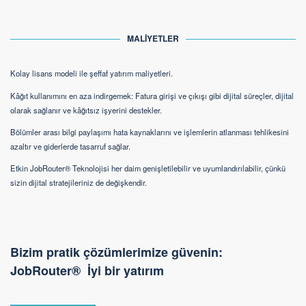
MALİYETLER
Kolay lisans modeli ile şeffaf yatırım maliyetleri.
Kâğıt kullanımını en aza indirgemek: Fatura girişi ve çıkışı gibi dijital süreçler, dijital
olarak sağlanır ve kâğıtsız işyerini destekler.
Bölümler arası bilgi paylaşımı hata kaynaklarını ve işlemlerin atlanması tehlikesini
azaltır ve giderlerde tasarruf sağlar.
Etkin JobRouter® Teknolojisi her daim genişletilebilir ve uyumlandırılabilir, çünkü
sizin dijital stratejileriniz de değişkendir.
Bizim pratik çözümlerimize güvenin:
JobRouter® İyi bir yatırım