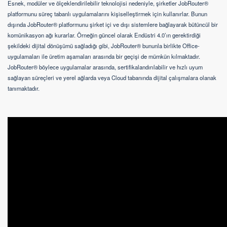
Esnek, modüler ve ölçeklendirilebilir teknolojisi nedeniyle, şirketler JobRouter®
platformunu süreç tabanlı uygulamalarını kişiselleştirmek için kullanırlar. Bunun
dışında JobRouter® platformunu şirket içi ve dışı sistemlere bağlayarak bütüncül bir
komünikasyon ağı kurarlar. Örneğin güncel olarak Endüstri 4.0’ın gerektirdiği
şekildeki dijital dönüşümü sağladığı gibi, JobRouter® bununla birlikte Office-
uygulamaları ile üretim aşamaları arasında bir geçişi de mümkün kılmaktadır.
JobRouter® böylece uygulamalar arasında, sertifikalandırılabilir ve hızlı uyum
sağlayan süreçleri ve yerel ağlarda veya Cloud tabanında dijital çalışmalara olanak
tanımaktadır.