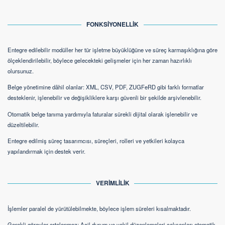
FONKSİYONELLİK
Entegre edilebilir modüller her tür işletme büyüklüğüne ve süreç karmaşıklığına göre
ölçeklendirilebilir, böylece gelecekteki gelişmeler için her zaman hazırlıklı
olursunuz.
Belge yönetimine dâhil olanlar: XML, CSV, PDF, ZUGFeRD gibi farklı formatlar
desteklenir, işlenebilir ve değişikliklere karşı güvenli bir şekilde arşivlenebilir.
Otomatik belge tanıma yardımıyla faturalar sürekli dijital olarak işlenebilir ve
düzeltilebilir.
Entegre edilmiş süreç tasarımcısı, süreçleri, rolleri ve yetkileri kolayca
yapılandırmak için destek verir.
VERİMLİLİK
İşlemler paralel de yürütülebilmekte, böylece işlem süreleri kısalmaktadır.
Gerekli görevler ertelenmez: Acil durum ve vekil düzenlemeleri çalışanları otomatik