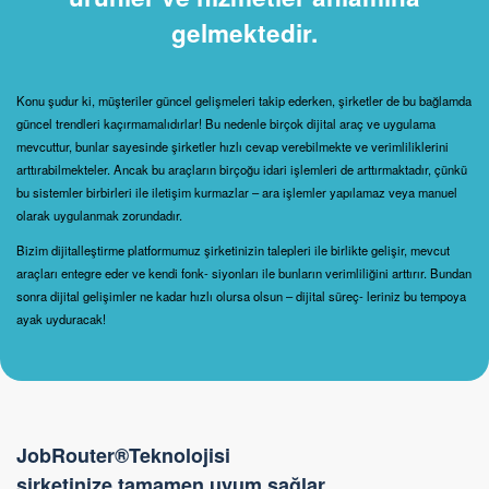
gelmektedir.
Konu şudur ki, müşteriler güncel gelişmeleri takip ederken, şirketler de bu bağlamda
güncel trendleri kaçırmamalıdırlar! Bu nedenle birçok dijital araç ve uygulama
mevcuttur, bunlar sayesinde şirketler hızlı cevap verebilmekte ve verimliliklerini
arttırabilmekteler. Ancak bu araçların birçoğu idari işlemleri de arttırmaktadır, çünkü
bu sistemler birbirleri ile iletişim kurmazlar – ara işlemler yapılamaz veya manuel
olarak uygulanmak zorundadır.
Bizim dijitalleştirme platformumuz şirketinizin talepleri ile birlikte gelişir, mevcut
araçları entegre eder ve kendi fonk- siyonları ile bunların verimliliğini arttırır. Bundan
sonra dijital gelişimler ne kadar hızlı olursa olsun – dijital süreç- leriniz bu tempoya
ayak uyduracak!
JobRouter®Teknolojisi
şirketinize tamamen uyum sağlar.