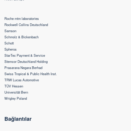
Roche mtm laboratories
Rockwell Collins Deutschland
Samson
Schmolz & Bickenbach
Schott
Spheros
StarTec Payment & Service
Stemcor Deutschland Holding
Prasarana Negara Berhad
Swiss Tropical & Public Health Inst.
TRW Lucas Automotive
TÜV Hessen
Universität Bern
Wrigley Poland
Bağlantılar