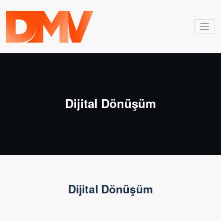
İçeriğe
geç
Dmv Bilişim
Dmv Bilişim
Dijital Dönüşüm
Dijital Dönüşüm