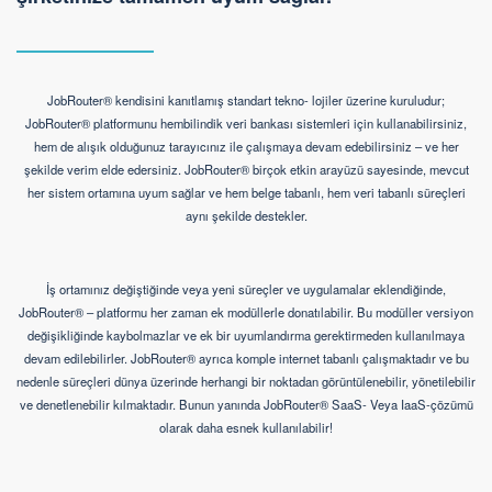
JobRouter® kendisini kanıtlamış standart tekno- lojiler üzerine kuruludur;
JobRouter® platformunu hembilindik veri bankası sistemleri için kullanabilirsiniz,
hem de alışık olduğunuz tarayıcınız ile çalışmaya devam edebilirsiniz – ve her
şekilde verim elde edersiniz. JobRouter® birçok etkin arayüzü sayesinde, mevcut
her sistem ortamına uyum sağlar ve hem belge tabanlı, hem veri tabanlı süreçleri
aynı şekilde destekler.
İş ortamınız değiştiğinde veya yeni süreçler ve uygulamalar eklendiğinde,
JobRouter® – platformu her zaman ek modüllerle donatılabilir. Bu modüller versiyon
değişikliğinde kaybolmazlar ve ek bir uyumlandırma gerektirmeden kullanılmaya
devam edilebilirler. JobRouter® ayrıca komple internet tabanlı çalışmaktadır ve bu
nedenle süreçleri dünya üzerinde herhangi bir noktadan görüntülenebilir, yönetilebilir
ve denetlenebilir kılmaktadır. Bunun yanında JobRouter® SaaS- Veya IaaS-çözümü
olarak daha esnek kullanılabilir!