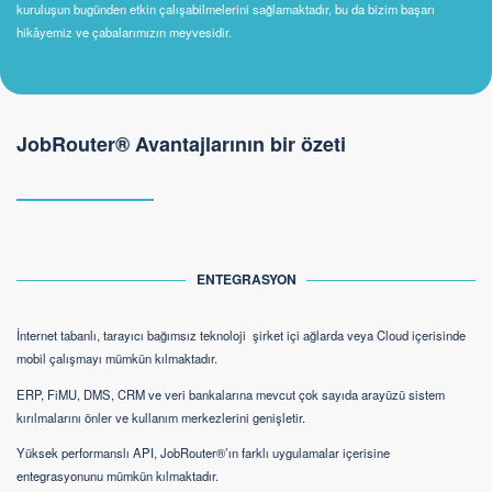
kuruluşun bugünden etkin çalışabilmelerini sağlamaktadır, bu da bizim başarı
hikâyemiz ve çabalarımızın meyvesidir.
JobRouter® Avantajlarının bir özeti
ENTEGRASYON
İnternet tabanlı, tarayıcı bağımsız teknoloji şirket içi ağlarda veya Cloud içerisinde
mobil çalışmayı mümkün kılmaktadır.
ERP, FiMU, DMS, CRM ve veri bankalarına mevcut çok sayıda arayüzü sistem
kırılmalarını önler ve kullanım merkezlerini genişletir.
Yüksek performanslı API, JobRouter®’ın farklı uygulamalar içerisine
entegrasyonunu mümkün kılmaktadır.