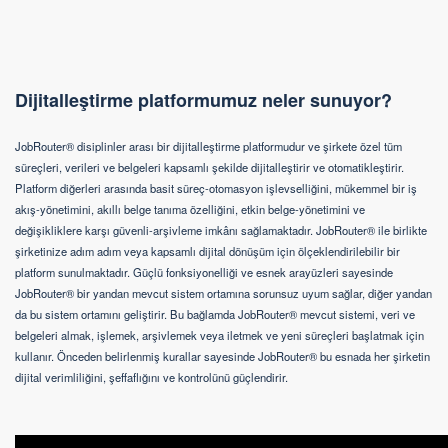
Dijitalleştirme platformumuz neler sunuyor?
JobRouter® disiplinler arası bir dijitalleştirme platformudur ve şirkete özel tüm
süreçleri, verileri ve belgeleri kapsamlı şekilde dijitalleştirir ve otomatikleştirir.
Platform diğerleri arasında basit süreç-otomasyon işlevselliğini, mükemmel bir iş
akış-yönetimini, akıllı belge tanıma özelliğini, etkin belge-yönetimini ve
değişikliklere karşı güvenli-arşivleme imkânı sağlamaktadır. JobRouter® ile birlikte
şirketinize adım adım veya kapsamlı dijital dönüşüm için ölçeklendirilebilir bir
platform sunulmaktadır. Güçlü fonksiyonelliği ve esnek arayüzleri sayesinde
JobRouter® bir yandan mevcut sistem ortamına sorunsuz uyum sağlar, diğer yandan
da bu sistem ortamını geliştirir. Bu bağlamda JobRouter® mevcut sistemi, veri ve
belgeleri almak, işlemek, arşivlemek veya iletmek ve yeni süreçleri başlatmak için
kullanır. Önceden belirlenmiş kurallar sayesinde JobRouter® bu esnada her şirketin
dijital verimliliğini, şeffaflığını ve kontrolünü güçlendirir.