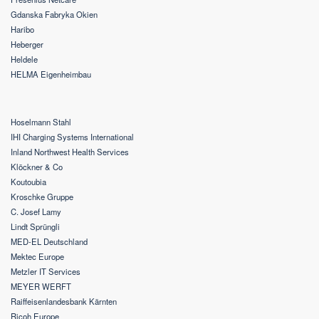
Gdanska Fabryka Okien
Haribo
Heberger
Heldele
HELMA Eigenheimbau
Hoselmann Stahl
IHI Charging Systems International
Inland Northwest Health Services
Klöckner & Co
Koutoubia
Kroschke Gruppe
C. Josef Lamy
Lindt Sprüngli
MED-EL Deutschland
Mektec Europe
Metzler IT Services
MEYER WERFT
Raiffeisenlandesbank Kärnten
Ricoh Europe