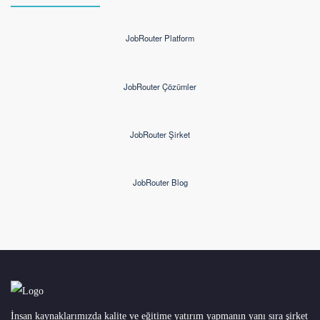
JobRouter Platform
JobRouter Çözümler
JobRouter Şirket
JobRouter Blog
İnsan kaynaklarımızda kalite ve eğitime yatırım yapmanın yanı sıra şirket