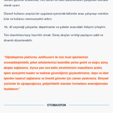
olarak uyarır.
Düzenli kullanıcı arayüzü bir uygulama içerisinde bölümler arası çalışmayı mümkün
kılar ve kullanıcı memnuniyetini arttırır.
18+ dil seçeneği çalışanlar, departmanlar ve şubeler arasındaki iletişimi iyileştirir.
Tüm olasılıklara karşı hazırlıklı olmak: Süreç akışları ve bilgi paylaşımı sabit ve
dinamik düzenlenebilir.
“Dijitalleştirme platformu JobRouter® ile tüm ticari işlemlerinizi
otomatikleştirebilir, şirket sirkülerlerinizi kesinlikle yerine getirir ve doğru süreç
akışları sağlarsınız. Ayrıca yanı sıra kalite yönetiminizin masraflarını azaltır,
işlem süreçlerini kısaltır ve teslimat güvenliğinizi güçlendirirsiniz; depo ve idari
işlerden tasarruf sağlarsınız ve önemli görevler için zaman yaratırsınız. Bireysel
çözümler ile uğraşacağınıza, geliştirilebilir standart formatların avantajlarından
faydalanın!”
OTOMASYON