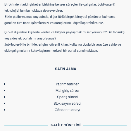
Birbirinden farklı şirketler birbirine benzer süreçler ile çalışırlar. JobRouter®
teknolojisi tam bu noktada devreye girer.
Etkin platformumuz sayesinde, diğer türlü birçok bireysel çözümler bulmanız
gereken tüm ticari işlemlerinizi ve süreçlerinizi dijitalleştirebilirsiniz.
Şirket dışındaki kişilerle veriler ve bilgiler paylaşmak mı istiyorsunuz? Bir tedarikçi
veya destek portalı mı arıyorsunuz?
JobRouter® ile birlikte, erişimi güvenli kılan, kullanıcı dostu bir arayüze sahip ve
ekip çalışmalarını kolaylaştıran merkezi bir portal sunulmaktadır.
SATIN ALMA
Yatırım teklifleri
Mal giriş süreci
Spariş süreci
Stok sayım süreci
Gönderim onayı
KALİTE YÖNETİMİ