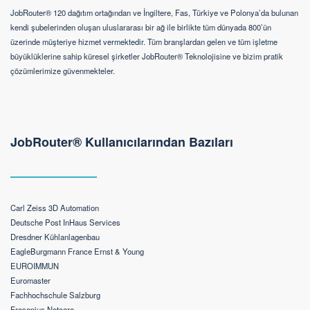
JobRouter® 120 dağıtım ortağından ve İngiltere, Fas, Türkiye ve Polonya’da bulunan
kendi şubelerinden oluşan uluslararası bir ağ ile birlikte tüm dünyada 800’ün
üzerinde müşteriye hizmet vermektedir. Tüm branşlardan gelen ve tüm işletme
büyüklüklerine sahip küresel şirketler JobRouter® Teknolojisine ve bizim pratik
çözümlerimize güvenmekteler.
JobRouter® Kullanıcılarından Bazıları
Carl Zeiss 3D Automation
Deutsche Post InHaus Services
Dresdner Kühlanlagenbau
EagleBurgmann France Ernst & Young
EUROIMMUN
Euromaster
Fachhochschule Salzburg
Fresenius Netcare