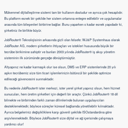
Mükemmel dijitalleştirme sistemi tam bir kullanım dostudur ve ayrıca çok hesaplıdır.
Bu platform esnek bir şekilde her sistem ortamına entegre edilebilir ve uygulamalar
arasında tüm bileşenleri birbirine bağlar. Bunu yaparken o kadar esnek yapıdadır ki,
şirketiniz ile birlikte büyür.
JobRouter® Teknolojisinin arkasında gizli olan felsefe: WJ&P Systemhaus olarak
JobRouter AG, modern şirketlerin ihtiyaçları ve istekleri hususunda büyük bir
tecrübe birikimine sahiptir ve bunları 2003 yılında JobRouter® iş akışı yönetim
sisteminin ilk sürümünde gerçeğe dönüştürmüştür.
Altyapınız ne kadar karmaşık olur ise olsun, DMS ve ERP sistemlerinde 20 yılı
aşkın tecrübemiz size tüm ticari işlemlerinizin bütüncül bir şekilde optimize
edileceği güvencesini sunmaktadır.
Bu nedenle JobRouter® ister merkezi, ister yerel şirket yapınız olsun, hem hizmet
sunucuları, hem üretim şirketleri için değerli bir araçtır. Çünkü JobRouter® 18 dil
bilmekte ve birbirinden farklı zaman dilimlerinde bulunan uygulayıcıları
desteklemektedir, böylece süreçler küresel bağlamda yönetilebilir kılmaktadır.
Ayrıca belgeleriniz değişikliklere karşı güvenli şekilde ISOstandardına göre
arşivlenmektedir. Böylece JobRouter® size dijital ve ağ içerisinde çalışmaya
yardımcı olur!