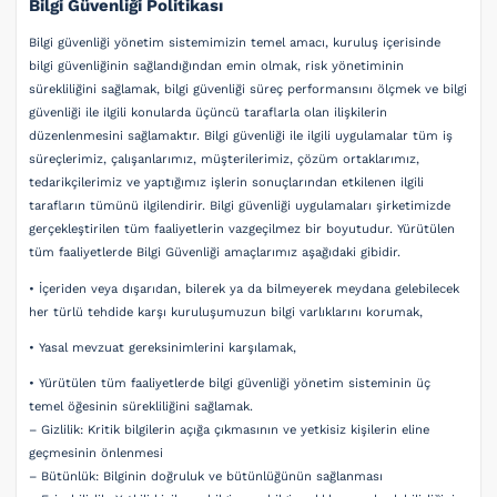
Bilgi Güvenliği Politikası
Bilgi güvenliği yönetim sistemimizin temel amacı, kuruluş içerisinde
bilgi güvenliğinin sağlandığından emin olmak, risk yönetiminin
sürekliliğini sağlamak, bilgi güvenliği süreç performansını ölçmek ve bilgi
güvenliği ile ilgili konularda üçüncü taraflarla olan ilişkilerin
düzenlenmesini sağlamaktır. Bilgi güvenliği ile ilgili uygulamalar tüm iş
süreçlerimiz, çalışanlarımız, müşterilerimiz, çözüm ortaklarımız,
tedarikçilerimiz ve yaptığımız işlerin sonuçlarından etkilenen ilgili
tarafların tümünü ilgilendirir. Bilgi güvenliği uygulamaları şirketimizde
gerçekleştirilen tüm faaliyetlerin vazgeçilmez bir boyutudur. Yürütülen
tüm faaliyetlerde Bilgi Güvenliği amaçlarımız aşağıdaki gibidir.
• İçeriden veya dışarıdan, bilerek ya da bilmeyerek meydana gelebilecek
her türlü tehdide karşı kuruluşumuzun bilgi varlıklarını korumak,
• Yasal mevzuat gereksinimlerini karşılamak,
• Yürütülen tüm faaliyetlerde bilgi güvenliği yönetim sisteminin üç
temel öğesinin sürekliliğini sağlamak.
– Gizlilik: Kritik bilgilerin açığa çıkmasının ve yetkisiz kişilerin eline
geçmesinin önlenmesi
– Bütünlük: Bilginin doğruluk ve bütünlüğünün sağlanması