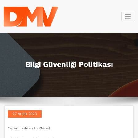
İçeriğe
geç
Dmv Bilişim
Dmv Bilişim
Bilgi Güvenliği Politikası
27 Aralık 2023
Yazarı:
admin
In
Genel