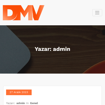
İçeriğe
geç
Dmv Bilişim
Dmv Bilişim
Yazar:
admin
27 Aralık 2023
Yazarı:
admin
In
Genel